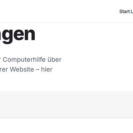
Start
ngen
r Computerhilfe über
er Website – hier